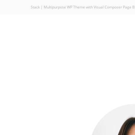
Stack | Multipurpose WP Theme with Visual Composer Page B