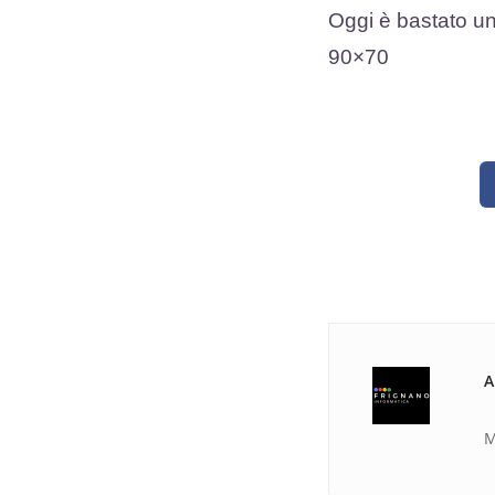
Oggi è bastato un
90×70
A
M